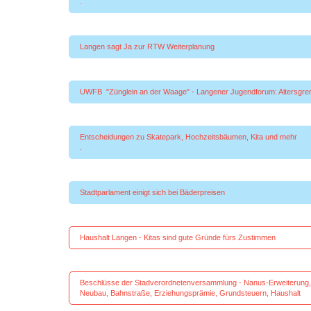
.
Langen sagt Ja zur RTW Weit
UWFB "Zünglein an der Waage" - Langener Jugendforum: Alte
Entscheidungen zu Skatepark, Hochzeitsbäumen
.
Stadtparlament einigt sich bei Bä
Haushalt Langen - Kitas sind gute Gründe 
Beschlüsse der Stadverordnetenversammlung - Nanus-Erweiterung, K
Neubau, Bahnstraße, Erziehungsprämie, Grundsteuern, Haushalt