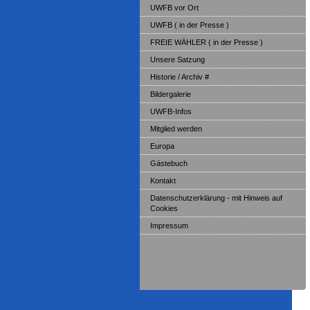
UWFB vor Ort
UWFB ( in der Presse )
FREIE WÄHLER ( in der Presse )
Unsere Satzung
Historie / Archiv #
Bildergalerie
UWFB-Infos
Mitglied werden
Europa
Gästebuch
Kontakt
Datenschutzerklärung - mit Hinweis auf
Cookies
Impressum