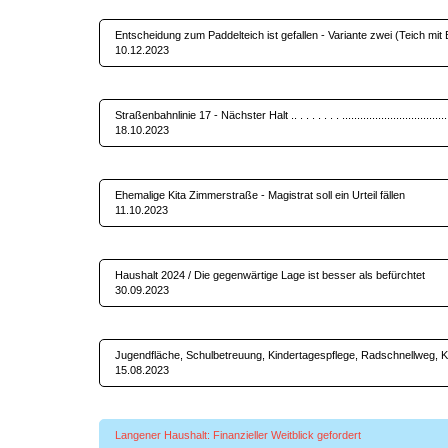
Entscheidung zum Paddelteich ist gefallen - Variante zwei (Teic
10.12.2023
Straßenbahnlinie 17 - Nächster Halt .. . . . . . . . ....................................
18.10.2023
Ehemalige Kita Zimmerstraße - Magistrat soll ein
11.10.2023
Haushalt 2024 / Die gegenwärtige Lage ist besser al
30.09.2023
Jugendfläche, Schulbetreuung, Kindertagespflege, Radschnellweg,
15.08.2023
Langener Haushalt: Finanzieller Weitb