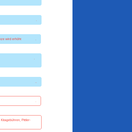
erplanung .
rsgrenze wird erhöht .
, Kita und mehr .
derpreisen ..
fürs Zustimmen .
itagebühren, Pittler-