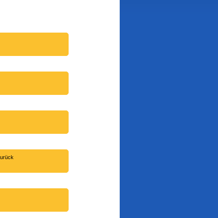
LAMENT
2025
chlüsse
ul-Zukunft
hes Jahr zurück
......... sprudelt