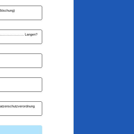
h mit Böschung)
.......................... Langen?
 Urteil fällen
s befürchtet
 Katzenschutzverordnung
lick gefordert