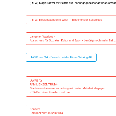
(RTW) Magistrat will mit Beitritt zur Planungsgesellschaft noch abwa
(RTW) Regionaltangente West / Einstimmig
Langener Walds
Ausschuss für Soziales, Kultur und Sport - benötigt noch mehr Zeit 
UWFB vor Ort - Besuch bei der Firma Sehring AG
UWFB für
FAMILIENZENT
Stadtverordnetenversammlung mit breiter Me
KITA Bau ohne Familienzentrum
Konzept
Familienzentrum samt Ki