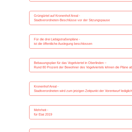
Grüngürtel auf Kronenhof Ar
Stadtverordneten-Beschlüsse vor der Sitzungspause
Für die drei Liebigstraß
ist die öffentliche Auslegung beschlossen
Bebauungsplan für das Vogelviertel in 
Rund 80 Prozent der Bewohner des Vogelviertels lehnen die Pläne a
Kronenhof Are
Stadtverordneten wird zum jetzigen Zeitpunkt der Vorentwurf lediglic
Mehrhei
für Etat 2019