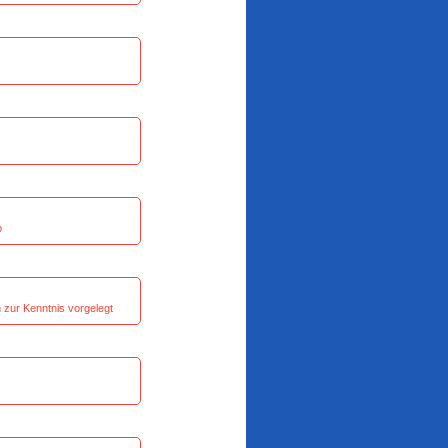
eal -
enpläne -
Oberlinden –
b
al -
h zur Kenntnis vorgelegt
t -