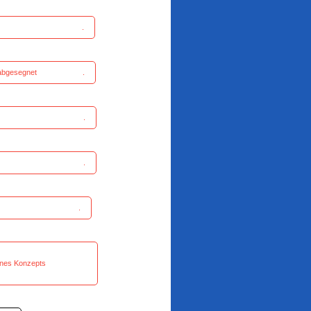
tadthalle .
nführung abgesegnet .
aushalt .
Lösungen .
chlossen .
see -
itung eines Konzepts