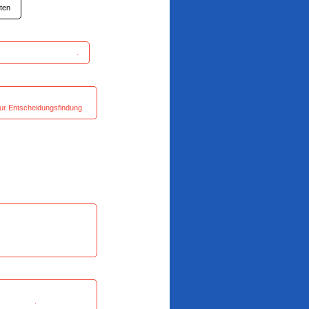
rten
er Beschluss .
ee -
zur Entscheidungsfindung
RUM-
hrheit dagegen
 -
ta .