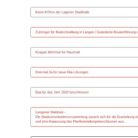
Keine KITA in der Lagener S
Zubringer für Radschnellweg in Langen / Geänderte Route
Knappe Mehrheit für H
Drei mal Ja für neue Kita-
Etat für das Jahr 2020 bes
Langener Wald
Die Stadtverordnetenversammlung sprach sich für die Erarbe
und eine Anpassung des Planfeststellungsbeschlusses aus.