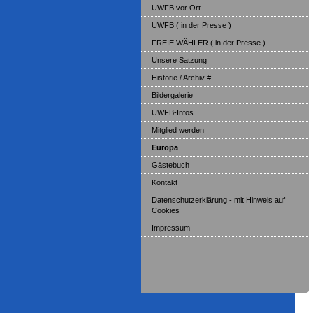
UWFB vor Ort
UWFB ( in der Presse )
FREIE WÄHLER ( in der Presse )
Unsere Satzung
Historie / Archiv #
Bildergalerie
UWFB-Infos
Mitglied werden
Europa
Gästebuch
Kontakt
Datenschutzerklärung - mit Hinweis auf
Cookies
Impressum