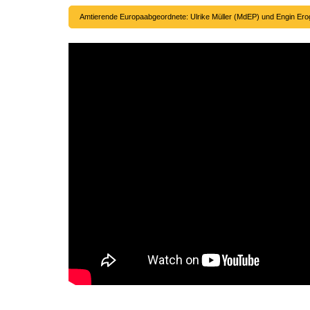
Amtierende Europaabgeordnete: Ulrike Müller (MdEP) und Engin Ero